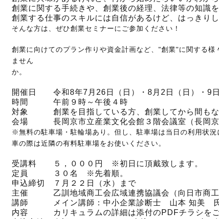
創業に関する手続きや、創業後の経理、法律等の知識
創業する仕事のスキルには自信があるけど、はっきり
そんな方は、ぜひ創業セミナーにご参加ください！
創業に向けてのプラン作りや資金計画など、"創業"に関する
ません
開催日 令和8年7月26日（日）・8月2日（日）・9日
時間 午前９時～午後４時
対象 創業を目指している方、創業してから間もな
会場 長岡京市立産業文化会館３階会議室（長岡京市開
※無料の駐車場・駐輪場あり。但し、駐車場は当日の利用状況
車の際は近隣の有料駐車場をお使いください。
受講料 ５，０００円 ※初日に頂戴致します。
定員 ３０名 ※先着順。
申込締切 ７月２２日（水）まで
主催 乙訓地域商工会広域連携協議会（向日市商工
講師 メイン講師：中小企業診断士 山本 知美 
内容 カリキュラムの詳細は添付のPDFチラシをご